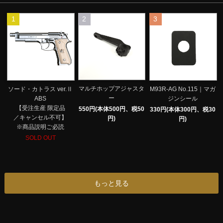
1
2
3
マルチホップアジャスタ
ソード・カトラス ver.Ⅱ
M93R-AG No.115｜マガ
ー
ABS
ジンシール
【受注生産 限定品
550円(本体500円、税50
330円(本体300円、税30
／キャンセル不可】
円)
円)
※商品説明ご必読
SOLD OUT
もっと見る