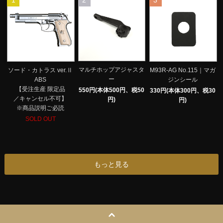
1
2
3
マルチホップアジャスタ
ソード・カトラス ver.Ⅱ
M93R-AG No.115｜マガ
ー
ABS
ジンシール
【受注生産 限定品
550円(本体500円、税50
330円(本体300円、税30
／キャンセル不可】
円)
円)
※商品説明ご必読
SOLD OUT
もっと見る