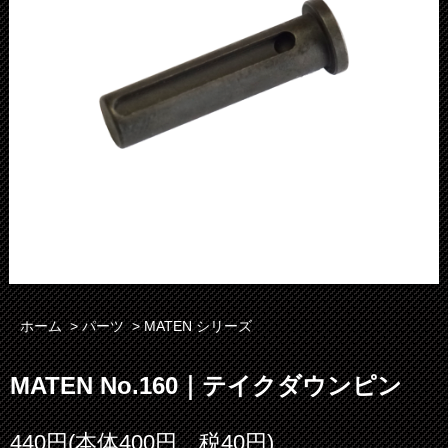
ホーム
>
パーツ
>
MATEN シリーズ
MATEN No.160｜テイクダウンピン
440円(本体400円、税40円)