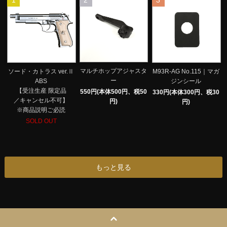
1
2
3
マルチホップアジャスタ
ソード・カトラス ver.Ⅱ
M93R-AG No.115｜マガ
ー
ABS
ジンシール
【受注生産 限定品
550円(本体500円、税50
330円(本体300円、税30
／キャンセル不可】
円)
円)
※商品説明ご必読
SOLD OUT
もっと見る