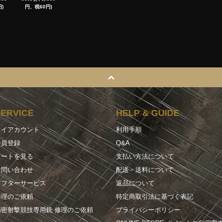
)
円、税60円)
SERVICE
HELP & GUIDE
マイアカウント
利用手順
会員登録
Q&A
カートを見る
支払い方法について
お問い合わせ
配送・送料について
アフターサービス
返品について
修理のご依頼
特定商取引法に基づく表記
精密射撃競技専用銃 修理のご依頼
プライバシーポリシー