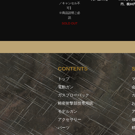
／キャンセル不
円、税30円
可】
※商品説明ご必
読
SOLD OUT
CONTENTS
トップ
電動ガン
ガスブローバック
精密射撃競技専用銃
モデルガン
アクセサリー
パーツ