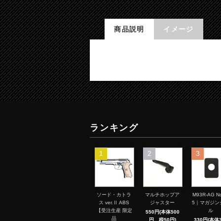
商品説明
イメージ
ランキング
1
2
3
ソード・カトラ
マルチホップア
M93R-AG No
ス ver.Ⅱ ABS
ジャスター
5｜マガジン
【受注生産 限定
ル
550円(本体500
品
円、税50円)
330円(本体3