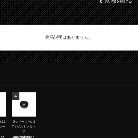
買い物を続ける
商品説明はありません。
4
.11
Gシリーズ No.2
シー
7｜ピストンカッ
プ
00
660円(本体600