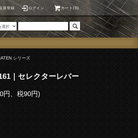
会員登録
ログイン
カート(0)
MATEN シリーズ
o.161｜セレクターレバー
00円、税90円)