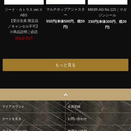
マルチホップアジャスタ
ソード・カトラス ver.Ⅱ
M93R-AG No.115｜マガ
ー
ABS
ジンシール
【受注生産 限定品
550円(本体500円、税50
330円(本体300円、税30
／キャンセル不可】
円)
円)
※商品説明ご必読
SOLD OUT
もっと見る
マイアカウント
会員登録
カートを見る
お問い合わせ