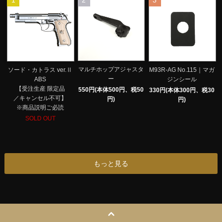
1
2
3
マルチホップアジャスタ
ソード・カトラス ver.Ⅱ
M93R-AG No.115｜マガ
ー
ABS
ジンシール
【受注生産 限定品
550円(本体500円、税50
330円(本体300円、税30
／キャンセル不可】
円)
円)
※商品説明ご必読
SOLD OUT
もっと見る