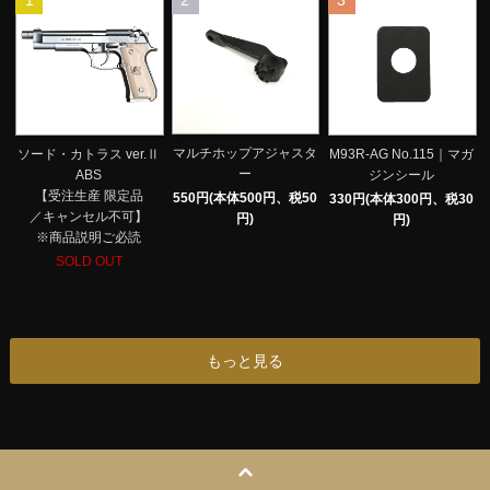
1
2
3
マルチホップアジャスタ
ソード・カトラス ver.Ⅱ
M93R-AG No.115｜マガ
ー
ABS
ジンシール
【受注生産 限定品
550円(本体500円、税50
330円(本体300円、税30
／キャンセル不可】
円)
円)
※商品説明ご必読
SOLD OUT
もっと見る