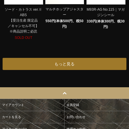
マルチホップアジャスタ
ソード・カトラス ver.Ⅱ
M93R-AG No.115｜マガ
ー
ABS
ジンシール
【受注生産 限定品
550円(本体500円、税50
330円(本体300円、税30
／キャンセル不可】
円)
円)
※商品説明ご必読
SOLD OUT
もっと見る
マイアカウント
会員登録
カートを見る
お問い合わせ