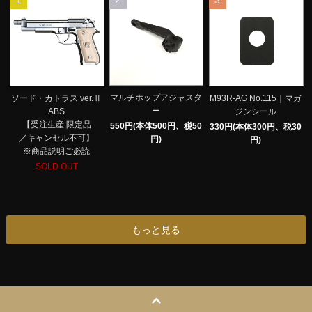
1
2
3
マルチホップアジャスタ
ソード・カトラス ver.Ⅱ
M93R-AG No.115｜マガ
ー
ABS
ジンシール
【受注生産 限定品
550円(本体500円、税50
330円(本体300円、税30
／キャンセル不可】
円)
円)
※商品説明ご必読
SOLD OUT
もっと見る