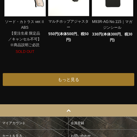
マルチホップアジャスタ
ソード・カトラス ver.Ⅱ
M93R-AG No.115｜マガ
ー
ABS
ジンシール
【受注生産 限定品
550円(本体500円、税50
330円(本体300円、税30
／キャンセル不可】
円)
円)
※商品説明ご必読
SOLD OUT
もっと見る
マイアカウント
会員登録
カートを見る
お問い合わせ