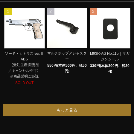
1
2
3
マルチホップアジャスタ
ソード・カトラス ver.Ⅱ
M93R-AG No.115｜マガ
ー
ABS
ジンシール
【受注生産 限定品
550円(本体500円、税50
330円(本体300円、税30
／キャンセル不可】
円)
円)
※商品説明ご必読
SOLD OUT
もっと見る