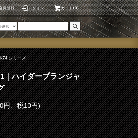
会員登録
ログイン
カート(0)
AK74 シリーズ
o.71｜ハイダープランジャ
グ
00円、税10円)