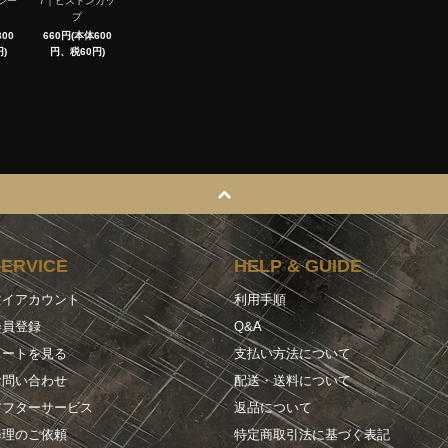
シー
7｜ピストンカッ
プ
00
660円(本体600
)
円、税60円)
SERVICE
HELP & GUIDE
マイアカウント
利用手順
会員登録
Q&A
カートを見る
支払い方法について
お問い合わせ
配送・送料について
アフターサービス
返品について
修理のご依頼
特定商取引法に基づく表記