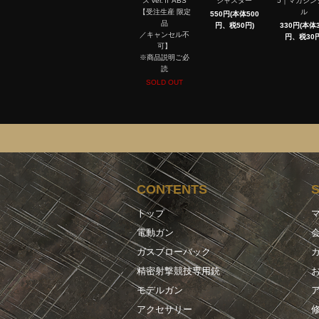
ス ver.Ⅱ ABS
ジャスター
5｜マガジン
【受注生産 限定
ル
550円(本体500
品
円、税50円)
330円(本体3
／キャンセル不
円、税30円
可】
※商品説明ご必
読
SOLD OUT
CONTENTS
トップ
電動ガン
ガスブローバック
精密射撃競技専用銃
モデルガン
アクセサリー