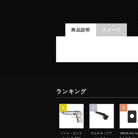
商品説明
イメージ
ランキング
1
2
3
ソード・カトラ
マルチホップア
M93R-AG No