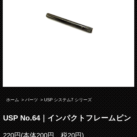
ホーム
>
パーツ
>
USP システム7 シリーズ
USP No.64｜インパクトフレームピン
220円(本体200円、税20円)