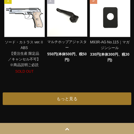
1
2
3
マルチホップアジャスタ
ソード・カトラス ver.Ⅱ
M93R-AG No.115｜マガ
ー
ABS
ジンシール
【受注生産 限定品
550円(本体500円、税50
330円(本体300円、税30
／キャンセル不可】
円)
円)
※商品説明ご必読
SOLD OUT
もっと見る