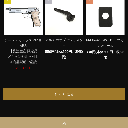
1
2
3
マルチホップアジャスタ
ソード・カトラス ver.Ⅱ
M93R-AG No.115｜マガ
ー
ABS
ジンシール
【受注生産 限定品
550円(本体500円、税50
330円(本体300円、税30
／キャンセル不可】
円)
円)
※商品説明ご必読
SOLD OUT
もっと見る