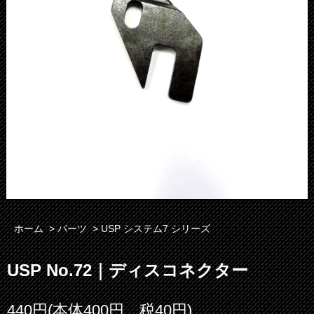
ホーム
>
パーツ
>
USP システム7 シリーズ
USP No.72｜ディスコネクター
440円(本体400円、税40円)