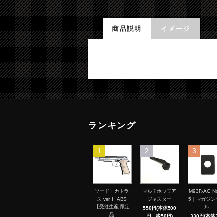
商品説明
イメージ
ランキング
1
2
3
ソード・カトラ
マルチホップア
M93R-AG No
ス ver.Ⅱ ABS
ジャスター
5｜マガジン
【受注生産 限定
ル
550円(本体500
品
円、税50円)
330円(本体3