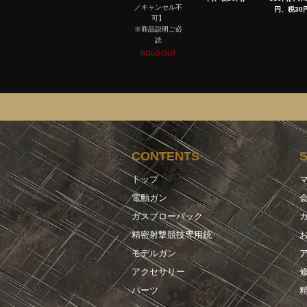
／キャンセル不
円、税30円
可】
※商品説明ご必
読
SOLD OUT
CONTENTS
トップ
電動ガン
ガスブローバック
精密射撃競技専用銃
モデルガン
アクセサリー
パーツ