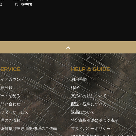
)
円、税60円)
SERVICE
HELP & GUIDE
マイアカウント
利用手順
会員登録
Q&A
カートを見る
支払い方法について
お問い合わせ
配送・送料について
アフターサービス
返品について
修理のご依頼
特定商取引法に基づく表記
精密射撃競技専用銃 修理のご依頼
プライバシーポリシー