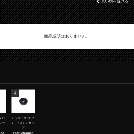
買い物を続ける
商品説明はありません。
4
.11
Gシリーズ No.2
シー
7｜ピストンカッ
プ
00
660円(本体600