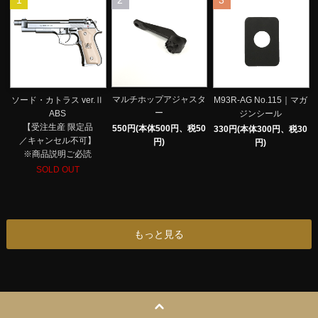
1
2
3
マルチホップアジャスタ
ソード・カトラス ver.Ⅱ
M93R-AG No.115｜マガ
ー
ABS
ジンシール
【受注生産 限定品
550円(本体500円、税50
330円(本体300円、税30
／キャンセル不可】
円)
円)
※商品説明ご必読
SOLD OUT
もっと見る