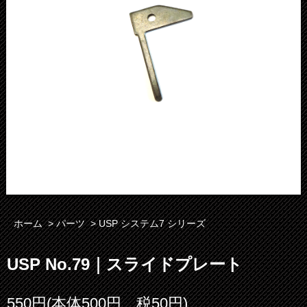
ホーム
>
パーツ
>
USP システム7 シリーズ
USP No.79｜スライドプレート
550円(本体500円、税50円)