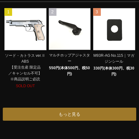
1
2
3
マルチホップアジャスタ
ソード・カトラス ver.Ⅱ
M93R-AG No.115｜マガ
ー
ABS
ジンシール
【受注生産 限定品
550円(本体500円、税50
330円(本体300円、税30
／キャンセル不可】
円)
円)
※商品説明ご必読
SOLD OUT
もっと見る