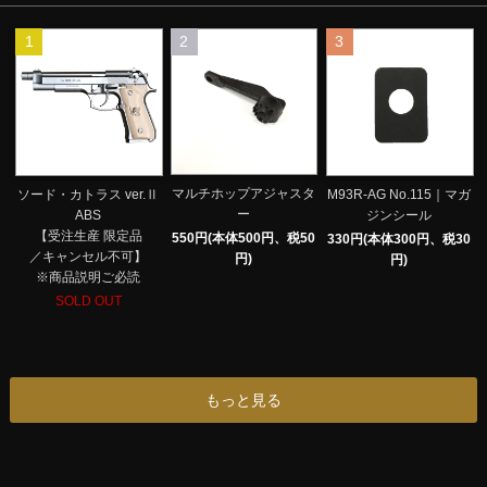
1
2
3
マルチホップアジャスタ
ソード・カトラス ver.Ⅱ
M93R-AG No.115｜マガ
ー
ABS
ジンシール
【受注生産 限定品
550円(本体500円、税50
330円(本体300円、税30
／キャンセル不可】
円)
円)
※商品説明ご必読
SOLD OUT
もっと見る