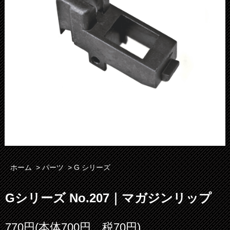
ホーム
>
パーツ
>
G シリーズ
Gシリーズ No.207｜マガジンリップ
770円(本体700円、税70円)