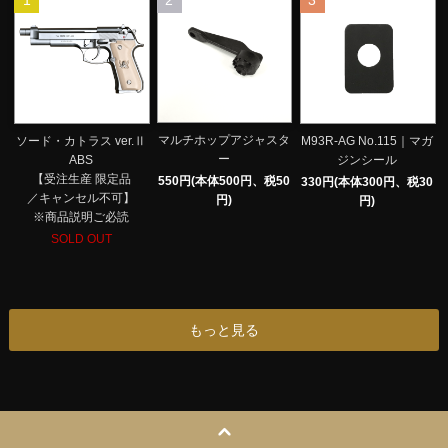
1
2
3
マルチホップアジャスタ
ソード・カトラス ver.Ⅱ
M93R-AG No.115｜マガ
ー
ABS
ジンシール
【受注生産 限定品
550円(本体500円、税50
330円(本体300円、税30
／キャンセル不可】
円)
円)
※商品説明ご必読
SOLD OUT
もっと見る