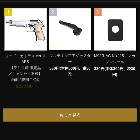
1
2
3
マルチホップアジャスタ
ソード・カトラス ver.Ⅱ
M93R-AG No.115｜マガ
ー
ABS
ジンシール
【受注生産 限定品
550円(本体500円、税50
330円(本体300円、税30
／キャンセル不可】
円)
円)
※商品説明ご必読
SOLD OUT
もっと見る