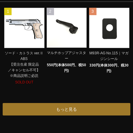
1
2
3
マルチホップアジャスタ
ソード・カトラス ver.Ⅱ
M93R-AG No.115｜マガ
ー
ABS
ジンシール
【受注生産 限定品
550円(本体500円、税50
330円(本体300円、税30
／キャンセル不可】
円)
円)
※商品説明ご必読
SOLD OUT
もっと見る