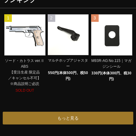
ランキング
1
2
3
マルチホップアジャスタ
ソード・カトラス ver.Ⅱ
M93R-AG No.115｜マガ
ー
ABS
ジンシール
【受注生産 限定品
550円(本体500円、税50
330円(本体300円、税30
／キャンセル不可】
円)
円)
※商品説明ご必読
SOLD OUT
もっと見る