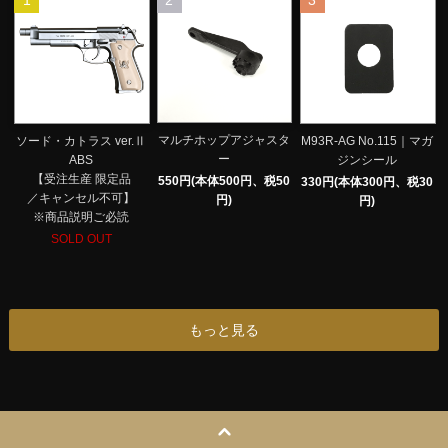
1
2
3
マルチホップアジャスタ
ソード・カトラス ver.Ⅱ
M93R-AG No.115｜マガ
ー
ABS
ジンシール
【受注生産 限定品
550円(本体500円、税50
330円(本体300円、税30
／キャンセル不可】
円)
円)
※商品説明ご必読
SOLD OUT
もっと見る