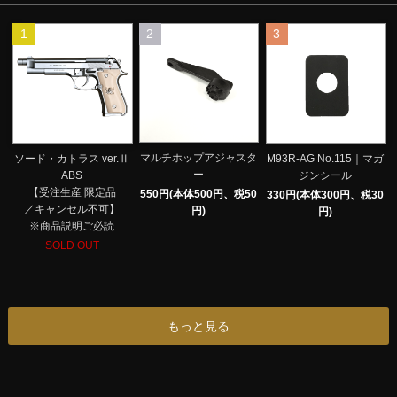
1
2
3
マルチホップアジャスタ
ソード・カトラス ver.Ⅱ
M93R-AG No.115｜マガ
ー
ABS
ジンシール
【受注生産 限定品
550円(本体500円、税50
330円(本体300円、税30
／キャンセル不可】
円)
円)
※商品説明ご必読
SOLD OUT
もっと見る