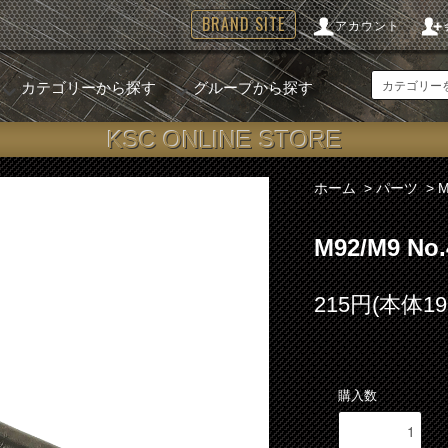
BRAND SITE
アカウント
カテゴリーから探す
グループから探す
KSC ONLINE STORE
ホーム
>
パーツ
>
M92/M9 
215円(本体1
購入数