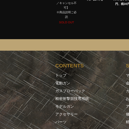
／キャンセル不
円、税30円
可】
※商品説明ご必
読
SOLD OUT
CONTENTS
トップ
電動ガン
ガスブローバック
精密射撃競技専用銃
モデルガン
アクセサリー
パーツ