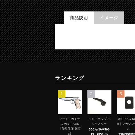
商品説明
イメージ
ランキング
1
2
3
ソード・カトラ
マルチホップア
M93R-AG No
ス ver.Ⅱ ABS
ジャスター
5｜マガジン
【受注生産 限定
ル
550円(本体500
品
円、税50円)
330円(本体3