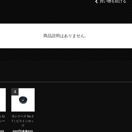
買い物を続ける
商品説明はありません。
4
.11
Gシリーズ No.2
シー
7｜ピストンカッ
プ
00
660円(本体600