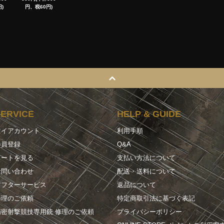
)
円、税60円)
SERVICE
HELP & GUIDE
マイアカウント
利用手順
会員登録
Q&A
カートを見る
支払い方法について
お問い合わせ
配送・送料について
アフターサービス
返品について
修理のご依頼
特定商取引法に基づく表記
精密射撃競技専用銃 修理のご依頼
プライバシーポリシー