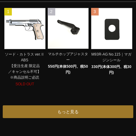
1
2
3
マルチホップアジャスタ
ソード・カトラス ver.Ⅱ
M93R-AG No.115｜マガ
ー
ABS
ジンシール
【受注生産 限定品
550円(本体500円、税50
330円(本体300円、税30
／キャンセル不可】
円)
円)
※商品説明ご必読
SOLD OUT
もっと見る