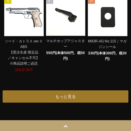
1
2
3
マルチホップアジャスタ
ソード・カトラス ver.Ⅱ
M93R-AG No.115｜マガ
ー
ABS
ジンシール
【受注生産 限定品
550円(本体500円、税50
330円(本体300円、税30
／キャンセル不可】
円)
円)
※商品説明ご必読
SOLD OUT
もっと見る