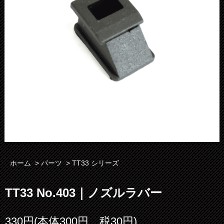
ホーム
>
パーツ
>
TT33 シリーズ
TT33 No.403｜ノズルラバー
330円(本体300円、税30円)