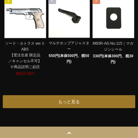
1
2
3
マルチホップアジャスタ
ソード・カトラス ver.Ⅱ
M93R-AG No.115｜マガ
ー
ABS
ジンシール
【受注生産 限定品
550円(本体500円、税50
330円(本体300円、税30
／キャンセル不可】
円)
円)
※商品説明ご必読
SOLD OUT
もっと見る