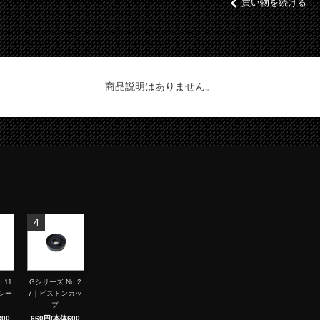
買い物を続ける
商品説明はありません。
4
.11
Gシリーズ No.2
シー
7｜ピストンカッ
プ
00
660円(本体600