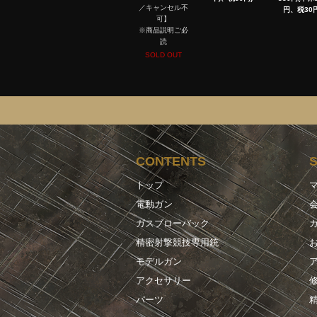
／キャンセル不
円、税30円
可】
※商品説明ご必
読
SOLD OUT
CONTENTS
トップ
電動ガン
ガスブローバック
精密射撃競技専用銃
モデルガン
アクセサリー
パーツ