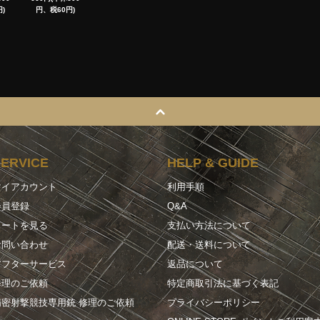
)
円、税60円)
SERVICE
HELP & GUIDE
マイアカウント
利用手順
会員登録
Q&A
カートを見る
支払い方法について
お問い合わせ
配送・送料について
アフターサービス
返品について
修理のご依頼
特定商取引法に基づく表記
精密射撃競技専用銃 修理のご依頼
プライバシーポリシー