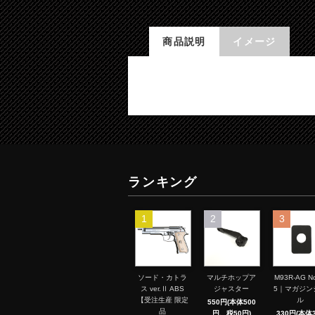
商品説明
イメージ
ランキング
1
2
3
ソード・カトラ
マルチホップア
M93R-AG No
ス ver.Ⅱ ABS
ジャスター
5｜マガジン
【受注生産 限定
ル
550円(本体500
品
円、税50円)
330円(本体3