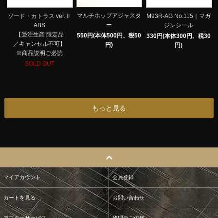
マルチホップアジャスタ
ソード・カトラス ver.Ⅱ
M93R-AG No.115｜マガ
ー
ABS
ジンシール
【受注生産 限定品
550円(本体500円、税50
330円(本体300円、税30
／キャンセル不可】
円)
円)
※商品説明ご必読
SOLD OUT
もっと見る
マイアカウント
会員登録
カートを見る
お問い合わせ