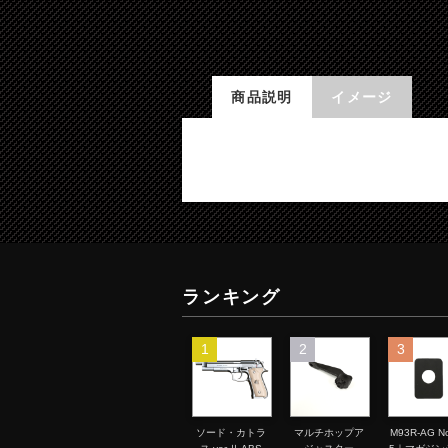
商品説明
イメージ
ランキング
1
2
3
ソード・カトラ
マルチホップア
M93R-AG No