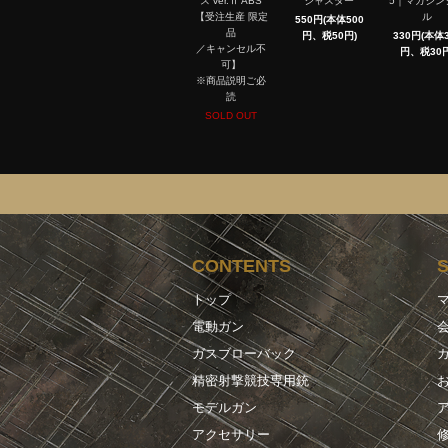
ス ver.Ⅱ ABS
ジャスター
5｜マガジン
【受注生産 限定
ル
550円(本体500
品
円、税50円)
330円(本体3
／キャンセル不
円、税30円
可】
※商品説明ご必
読
SOLD OUT
CONTENTS
トップ
電動ガン
ガスブローバック
精密射撃競技専用銃
モデルガン
アクセサリー