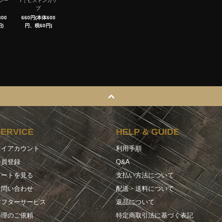
シー
7｜ピストンカッ
プ
00
660円(本体600
)
円、税60円)
SERVICE
HELP & GUIDE
マイアカウント
利用手順
会員登録
Q&A
カートを見る
支払い方法について
お問い合わせ
配送・送料について
アフターサービス
返品について
修理のご依頼
特定商取引法に基づく表記