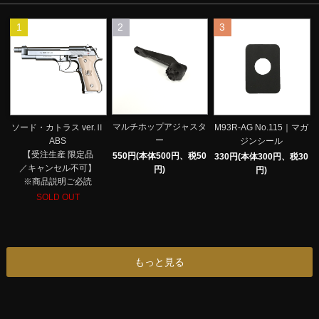
1
2
3
マルチホップアジャスタ
ソード・カトラス ver.Ⅱ
M93R-AG No.115｜マガ
ー
ABS
ジンシール
【受注生産 限定品
550円(本体500円、税50
330円(本体300円、税30
／キャンセル不可】
円)
円)
※商品説明ご必読
SOLD OUT
もっと見る