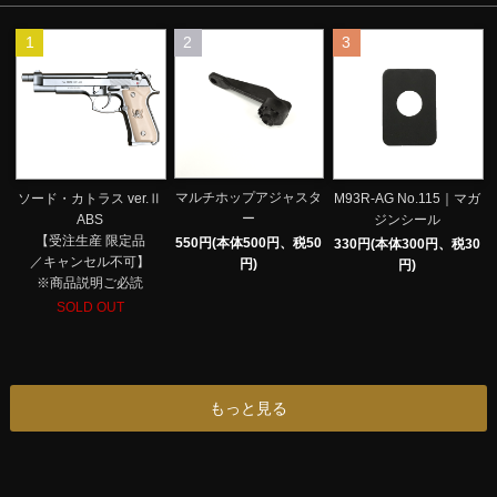
1
2
3
マルチホップアジャスタ
ソード・カトラス ver.Ⅱ
M93R-AG No.115｜マガ
ー
ABS
ジンシール
【受注生産 限定品
550円(本体500円、税50
330円(本体300円、税30
／キャンセル不可】
円)
円)
※商品説明ご必読
SOLD OUT
もっと見る