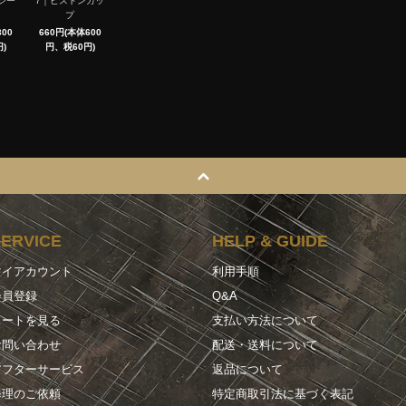
シー
7｜ピストンカッ
プ
00
660円(本体600
)
円、税60円)
SERVICE
HELP & GUIDE
マイアカウント
利用手順
会員登録
Q&A
カートを見る
支払い方法について
お問い合わせ
配送・送料について
アフターサービス
返品について
修理のご依頼
特定商取引法に基づく表記