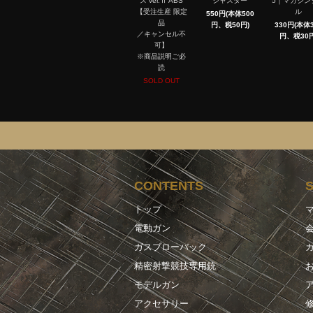
ス ver.Ⅱ ABS
ジャスター
5｜マガジン
【受注生産 限定
ル
550円(本体500
品
円、税50円)
330円(本体3
／キャンセル不
円、税30円
可】
※商品説明ご必
読
SOLD OUT
CONTENTS
トップ
電動ガン
ガスブローバック
精密射撃競技専用銃
モデルガン
アクセサリー