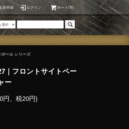
会員登録
ログイン
カート(0)
タボール シリーズ
o.27｜フロントサイトベー
ャー
00円、税20円)