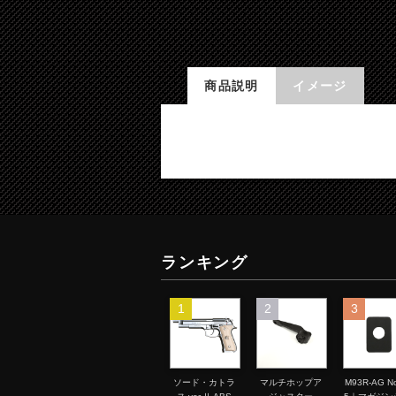
商品説明
イメージ
ランキング
1
2
3
ソード・カトラ
マルチホップア
M93R-AG No