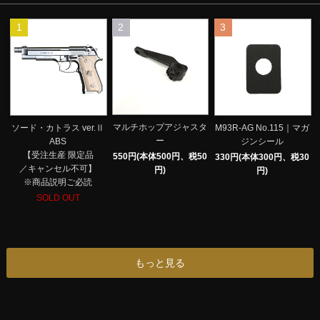
1
2
3
マルチホップアジャスタ
ソード・カトラス ver.Ⅱ
M93R-AG No.115｜マガ
ー
ABS
ジンシール
【受注生産 限定品
550円(本体500円、税50
330円(本体300円、税30
／キャンセル不可】
円)
円)
※商品説明ご必読
SOLD OUT
もっと見る