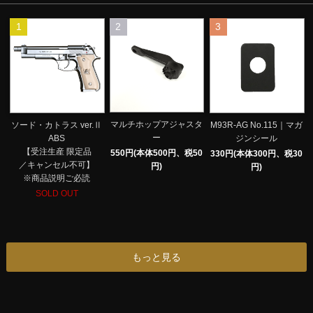
1
2
3
マルチホップアジャスタ
ソード・カトラス ver.Ⅱ
M93R-AG No.115｜マガ
ー
ABS
ジンシール
【受注生産 限定品
550円(本体500円、税50
330円(本体300円、税30
／キャンセル不可】
円)
円)
※商品説明ご必読
SOLD OUT
もっと見る