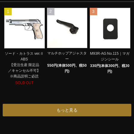
1
2
3
マルチホップアジャスタ
ソード・カトラス ver.Ⅱ
M93R-AG No.115｜マガ
ー
ABS
ジンシール
【受注生産 限定品
550円(本体500円、税50
330円(本体300円、税30
／キャンセル不可】
円)
円)
※商品説明ご必読
SOLD OUT
もっと見る