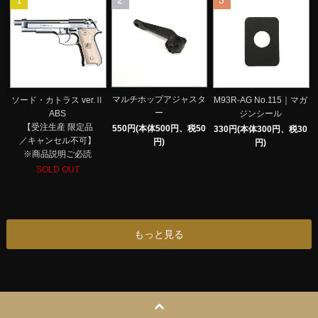
1
2
3
マルチホップアジャスタ
ソード・カトラス ver.Ⅱ
M93R-AG No.115｜マガ
ー
ABS
ジンシール
【受注生産 限定品
550円(本体500円、税50
330円(本体300円、税30
／キャンセル不可】
円)
円)
※商品説明ご必読
SOLD OUT
もっと見る