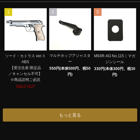
1
2
3
マルチホップアジャスタ
ソード・カトラス ver.Ⅱ
M93R-AG No.115｜マガ
ー
ABS
ジンシール
【受注生産 限定品
550円(本体500円、税50
330円(本体300円、税30
／キャンセル不可】
円)
円)
※商品説明ご必読
SOLD OUT
もっと見る