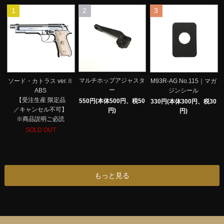
1
2
3
マルチホップアジャスタ
ソード・カトラス ver.Ⅱ
M93R-AG No.115｜マガ
ー
ABS
ジンシール
【受注生産 限定品
550円(本体500円、税50
330円(本体300円、税30
／キャンセル不可】
円)
円)
※商品説明ご必読
SOLD OUT
もっと見る