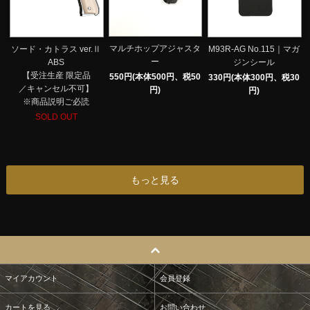
マルチホップアジャスタ
ソード・カトラス ver.Ⅱ
M93R-AG No.115｜マガ
ー
ABS
ジンシール
【受注生産 限定品
550円(本体500円、税50
330円(本体300円、税30
／キャンセル不可】
円)
円)
※商品説明ご必読
SOLD OUT
もっと見る
マイアカウント
会員登録
カートを見る
お問い合わせ