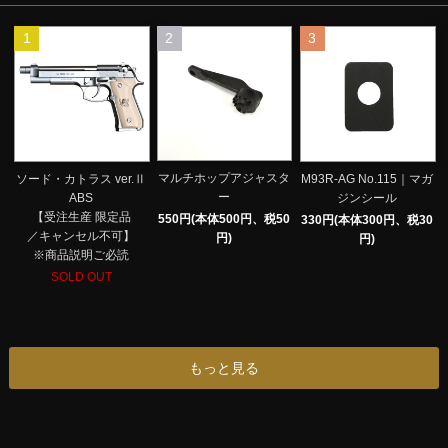
1
2
3
マルチホップアジャスタ
ソード・カトラス ver.Ⅱ
M93R-AG No.115｜マガ
ー
ABS
ジンシール
【受注生産 限定品
550円(本体500円、税50
330円(本体300円、税30
／キャンセル不可】
円)
円)
※商品説明ご必読
SOLD OUT
もっと見る