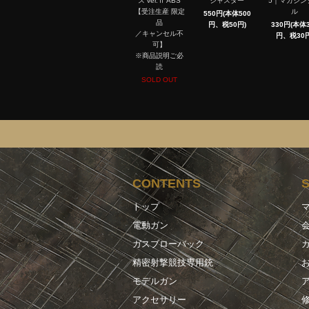
ス ver.Ⅱ ABS
ジャスター
5｜マガジン
【受注生産 限定
ル
550円(本体500
品
円、税50円)
330円(本体3
／キャンセル不
円、税30円
可】
※商品説明ご必
読
SOLD OUT
CONTENTS
トップ
電動ガン
ガスブローバック
精密射撃競技専用銃
モデルガン
アクセサリー