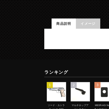
商品説明
イメージ
ランキング
1
2
3
ソード・カトラ
マルチホップア
M93R-AG No