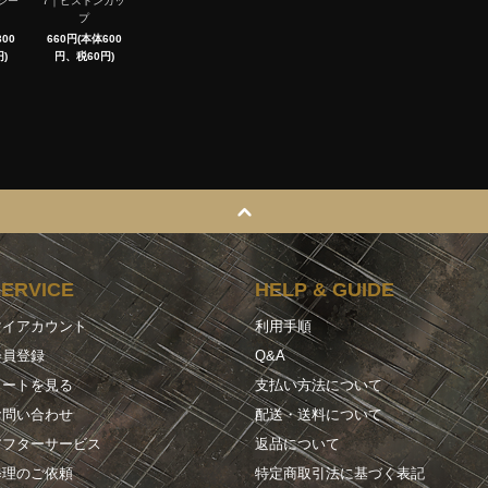
シー
7｜ピストンカッ
プ
00
660円(本体600
)
円、税60円)
SERVICE
HELP & GUIDE
マイアカウント
利用手順
会員登録
Q&A
カートを見る
支払い方法について
お問い合わせ
配送・送料について
アフターサービス
返品について
修理のご依頼
特定商取引法に基づく表記