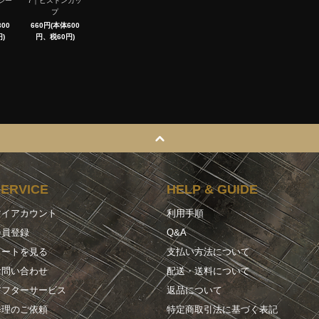
シー
7｜ピストンカッ
プ
00
660円(本体600
)
円、税60円)
SERVICE
HELP & GUIDE
マイアカウント
利用手順
会員登録
Q&A
カートを見る
支払い方法について
お問い合わせ
配送・送料について
アフターサービス
返品について
修理のご依頼
特定商取引法に基づく表記