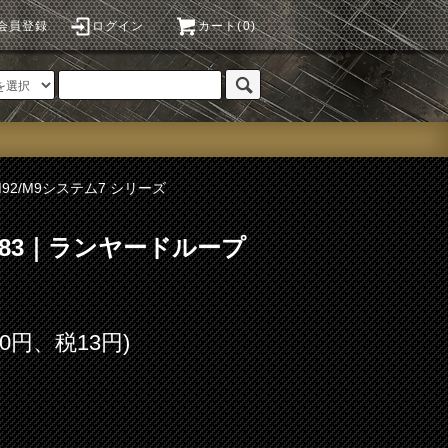
会員登録
ログイン
カート(0)
M92/M9システム7 シリーズ
No.83｜ランヤードループ
30円、税13円)