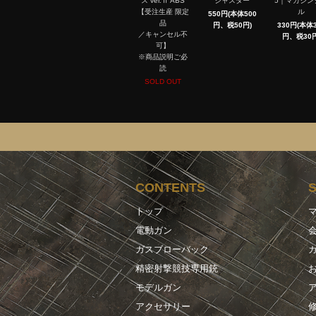
ス ver.Ⅱ ABS
ジャスター
5｜マガジン
【受注生産 限定
ル
550円(本体500
品
円、税50円)
330円(本体3
／キャンセル不
円、税30円
可】
※商品説明ご必
読
SOLD OUT
CONTENTS
トップ
電動ガン
ガスブローバック
精密射撃競技専用銃
モデルガン
アクセサリー