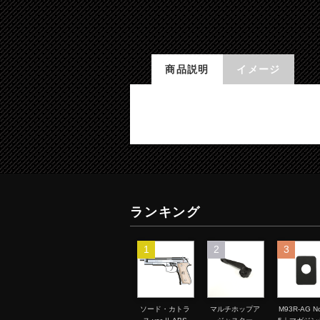
商品説明
イメージ
ランキング
1
2
3
ソード・カトラ
マルチホップア
M93R-AG No